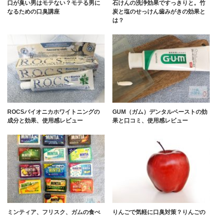
口が臭い男はモテない？モテる男に
石けんの洗浄効果ですっきりと。竹
なるための口臭講座
炭と塩のせっけん歯みがきの効果と
は？
ROCSバイオニカホワイトニングの
GUM（ガム）デンタルペーストの効
成分と効果、使用感レビュー
果と口コミ、使用感レビュー
ミンティア、フリスク、ガムの食べ
りんごで気軽に口臭対策？りんごの