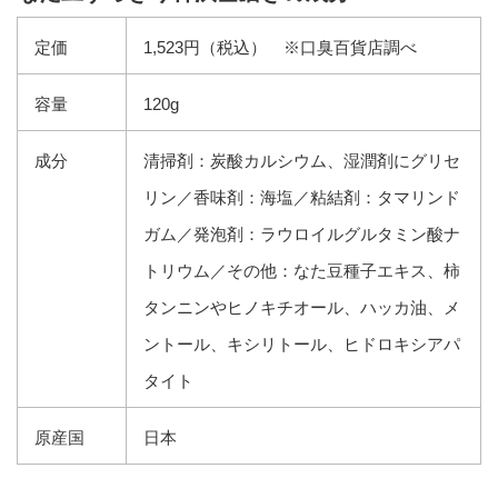
定価
1,523円（税込） ※口臭百貨店調べ
容量
120g
成分
清掃剤：炭酸カルシウム、湿潤剤にグリセ
リン／香味剤：海塩／粘結剤：タマリンド
ガム／発泡剤：ラウロイルグルタミン酸ナ
トリウム／その他：なた豆種子エキス、柿
タンニンやヒノキチオール、ハッカ油、メ
ントール、キシリトール、ヒドロキシアパ
タイト
原産国
日本