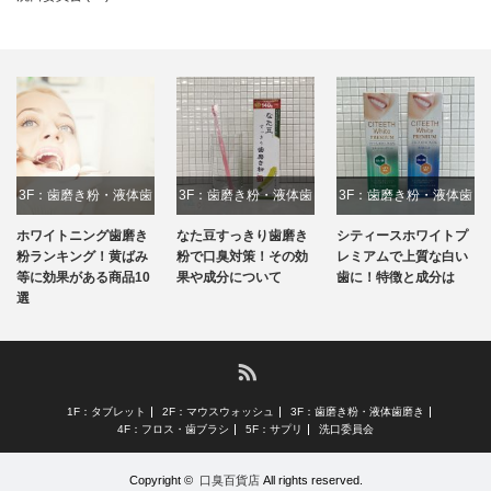
3F：歯磨き粉・液体歯
3F：歯磨き粉・液体歯
3F：歯磨き粉・液体歯
磨き
磨き
磨き
ホワイトニング歯磨き
なた豆すっきり歯磨き
シティースホワイトプ
粉ランキング！黄ばみ
粉で口臭対策！その効
レミアムで上質な白い
等に効果がある商品10
果や成分について
歯に！特徴と成分は
選
RSS
1F：タブレット
2F：マウスウォッシュ
3F：歯磨き粉・液体歯磨き
4F：フロス・歯ブラシ
5F：サプリ
洗口委員会
Copyright ©
口臭百貨店
All rights reserved.