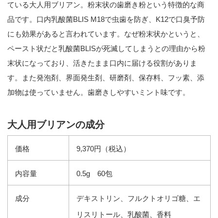
ている大人用ブリアン。粉末状の歯磨き粉という特徴的な商
品です。口内乳酸菌BLIS M18で虫歯を防ぎ、K12で口臭予防
にも効果があると言われています。なぜ粉末状かというと、
ペースト状だと乳酸菌BLISが死滅してしまうとの理由から粉
末状になっており、活きたまま口内に届ける役割がありま
す。また発泡剤、界面発生剤、研磨剤、保存料、フッ素、添
加物は使っていません。歯磨きしやすいミント味です。
大人用ブリアンの成分
価格
9,370円（税込）
内容量
0.5g 60包
成分
デキストリン、フルクトオリゴ糖、エ
リスリトール、乳酸菌、香料