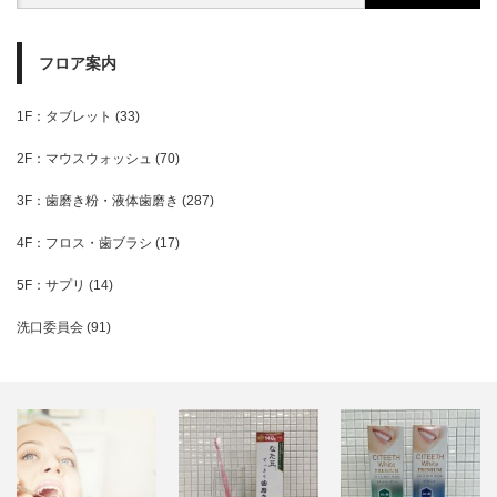
フロア案内
1F：タブレット
(33)
2F：マウスウォッシュ
(70)
3F：歯磨き粉・液体歯磨き
(287)
4F：フロス・歯ブラシ
(17)
5F：サプリ
(14)
洗口委員会
(91)