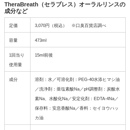
TheraBreath（セラブレス）オーラルリンスの
成分など
定価
3,070円（税込） ※口臭百貨店調べ
容量
473ml
1回当り
15ml前後
使用量
成分
溶剤：水／可溶化剤：PEG-40水添ヒマシ油
／洗浄剤：亜塩素酸Na／pH調整剤：炭酸水
素Na、水酸化Na／安定化剤：EDTA-4Na／
保存料：安息香酸Na／香料：セイヨウハッ
カ油