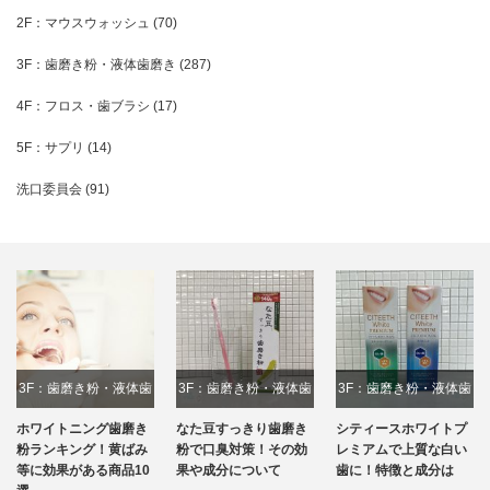
2F：マウスウォッシュ
(70)
3F：歯磨き粉・液体歯磨き
(287)
4F：フロス・歯ブラシ
(17)
5F：サプリ
(14)
洗口委員会
(91)
き粉・液体歯
3F：歯磨き粉・液体歯
3F：歯磨き粉・液体歯
2F：マウス
磨き
磨き
磨き
ング歯磨き
なた豆すっきり歯磨き
シティースホワイトプ
お口専用の
グ！黄ばみ
粉で口臭対策！その効
レミアムで上質な白い
スケア・ブ
ある商品10
果や成分について
歯に！特徴と成分は
ァム」で行