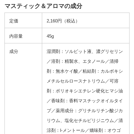
マスティック＆アロマの成分
定価
2,160円（税込）
内容量
45g
成分
湿潤剤：ソルビット液、濃グリセリン
／溶剤：精製水、エタノール／清掃
剤：無水ケイ酸／粘結剤：カルボキシ
メチルセルロースナトリウム／可溶
剤：ポリオキシエチレン硬化ヒマシ油
／香味剤：香料マスチックオイルタイ
プ／薬用成分：グリチルリチン酸ジカ
リウム、塩化セチルピリジニウム／清
涼剤：l-メントール／矯味剤：オウゴ