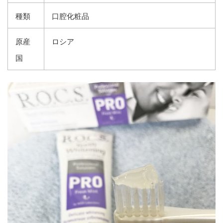
種類
口腔化粧品
原産
ロシア
国