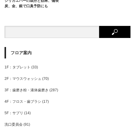
シリカエバーの成分と効果、備長
炭、金、銀で口臭予防にも
フロア案内
1F：タブレット
(33)
2F：マウスウォッシュ
(70)
3F：歯磨き粉・液体歯磨き
(287)
4F：フロス・歯ブラシ
(17)
5F：サプリ
(14)
洗口委員会
(91)