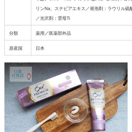
リンNa、ステビアエキス／発泡剤：ラウリル硫酸
／光沢剤：雲母Ti
分類
薬用／医薬部外品
原産国
日本