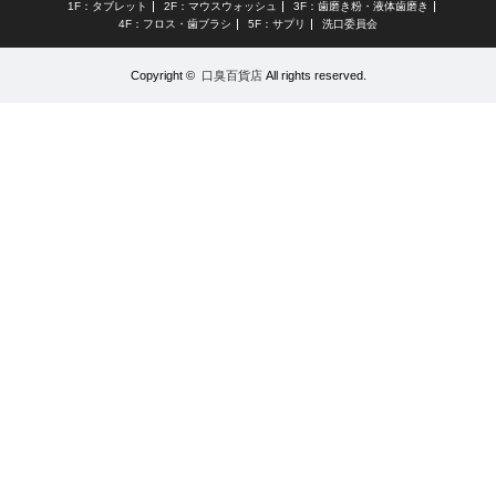
1F：タブレット
2F：マウスウォッシュ
3F：歯磨き粉・液体歯磨き
4F：フロス・歯ブラシ
5F：サプリ
洗口委員会
Copyright ©
口臭百貨店
All rights reserved.