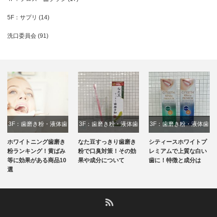
5F：サプリ
(14)
洗口委員会
(91)
3F：歯磨き粉・液体歯
3F：歯磨き粉・液体歯
3F：歯磨き粉・液体歯
磨き
磨き
磨き
ホワイトニング歯磨き
なた豆すっきり歯磨き
シティースホワイトプ
粉ランキング！黄ばみ
粉で口臭対策！その効
レミアムで上質な白い
等に効果がある商品10
果や成分について
歯に！特徴と成分は
選
RSS