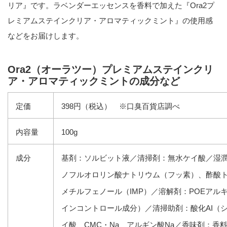
リア』です。ラベンダーエッセンスを香料で加えた『Ora2プ
レミアムステインクリア・アロマティックミント』の使用感
などをお届けします。
Ora2（オーラツー）プレミアムステインクリ
ア・アロマティックミントの成分など
定価
398円（税込） ※口臭百貨店調べ
内容量
100g
成分
基剤：ソルビット液／清掃剤：無水ケイ酸／湿潤
ノフルオロリン酸ナトリウム（フッ素）、酢酸ト
メチルフェノール（IMP）／溶解剤：POEアルキ
インコントロール成分）／清掃助剤：酸化AI（
イ酸、CMC・Na、アルギン酸Na／香味剤：