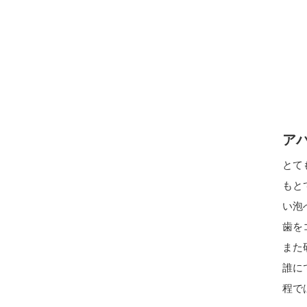
ア
とて
もと
い泡
歯を
また
誰に
程で