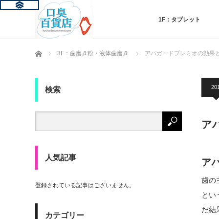
1F：タブレット
ホーム
3F：歯磨き粉・液体歯磨き
アパガードプレミオの効果
201
検索
ア
人気記事
ア
歯の
登録されている記事はございません。
とい
た結
カテゴリー