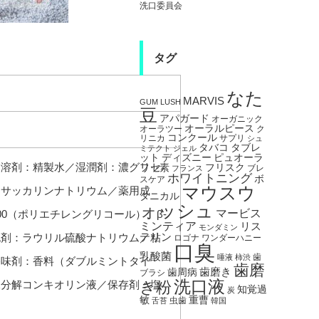
洗口委員会
タグ
なた
MARVIS
GUM
LUSH
豆
アパガード
オーガニック
オーラルピース
オーラツー
ク
コンクール
リニカ
サプリ
シュ
タブレ
タバコ
ミテクト
ジェル
ット
ピュオーラ
ディズニー
／溶剤：精製水／湿潤剤：濃グリセ
フリスク
フッ素
ブレ
フランス
ホワイトニング
ボ
スケア
マウスウ
、サッカリンナトリウム／薬用成
タニカル
ォッシュ
マービス
0（ポリエチレングリコール）、β-
ミンティア
リス
モンダミン
テリン
泡剤：ラウリル硫酸ナトリウム／粘
ロゴナ
ワンダーハニー
口臭
乳酸菌
歯
唾液
柿渋
香味剤：香料（ダブルミントタイ
歯磨
歯磨き
歯周病
ブラシ
洗口液
水分解コンキオリン液／保存剤：塩
き粉
知覚過
炭
敏
重曹
虫歯
舌苔
韓国