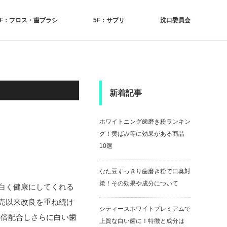
4F：フロス・歯ブラシ
5F：サプリ
洗口委員会
新着記事
ホワイトニング歯磨き粉ランキン
グ！黄ばみ等に効果がある商品
10選
なた豆すっきり歯磨き粉で口臭対
策！その効果や成分について
白く健康にしてくれる
売以来改良を重ね続け
シティースホワイトプレミアムで
4倍配合しさらに白い歯
上質な白い歯に！特徴と成分は