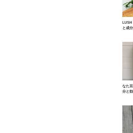
LUS
と成分
なた豆
分と効