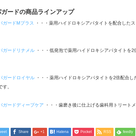
パガードの商品ラインアップ
パガードMプラス
・・・薬用ハイドロキシアパタイトを配合したス
パガードリナメル
・・・低発泡で薬用ハイドロキシアパタイトを2
。
パガードロイヤル
・・・薬用ハイドロキシアパタイトを2倍配合し
です。
パガードディープケア
・・・歯磨き後に仕上げる歯科用トリートメ
weet
Share
+1
Hatena
Pocket
RSS
feedly