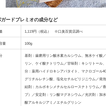
パガードプレミオの成分など
価
1,119円（税込） ※口臭百貨店調べ
容量
100g
分
基剤：歯磨用リン酸水素カルシウム、無水ケイ酸
リン、ケイ酸ナトリウム／甘味剤：キシリトール
分：薬用ハイドロキシアパタイト、マクロゴール40
グリチルレチン酸、塩化セチルピリジニウム／発
結剤：カルボキシメチルセルロースナトリウム／
プ）／安定剤：リン酸マグネシウム／光沢剤：加
酸アルキルジアミノエチルグリシン