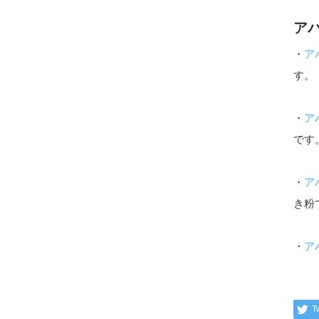
ア
・
ア
す。
・
ア
です
・
ア
き粉
・
ア
T