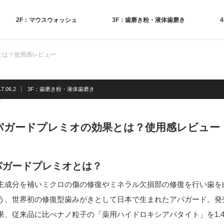
2F：マウスウォッシュ
3F：歯磨き粉・液体歯磨き
とは？使用感レビュー
7.06.2
3F：歯磨き粉・液体歯磨き
パガードプレミオの効果とは？使用感レビュー
パガードプレミオとは？
主成分を補いミクロの傷の修復やミネラル欠損部の修復を行い歯を
う、世界初の修復型歯みがきとして日本で生まれたアパガード。発
果、従来品に比べナノ粒子の「薬用ハイドロキシアパタイト」を1.