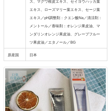
ス、マグワ根皮エキス、セイヨウハッカ葉
エキス、ローズマリー葉エキス、セージ葉
エキス／pH調整剤：クエン酸Na／清涼剤：
メントール／香味剤：オレンジ果皮油、マ
ンダリンオレンジ果皮油、グレープフルー
ツ果皮油／エタノール／BG
原産国
日本