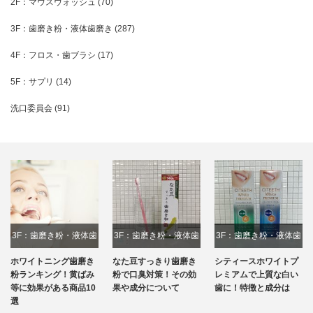
2F：マウスウォッシュ
(70)
3F：歯磨き粉・液体歯磨き
(287)
4F：フロス・歯ブラシ
(17)
5F：サプリ
(14)
洗口委員会
(91)
3F：歯磨き粉・液体歯
3F：歯磨き粉・液体歯
3F：歯磨き粉・液体歯
磨き
磨き
磨き
ホワイトニング歯磨き
なた豆すっきり歯磨き
シティースホワイトプ
粉ランキング！黄ばみ
粉で口臭対策！その効
レミアムで上質な白い
等に効果がある商品10
果や成分について
歯に！特徴と成分は
選