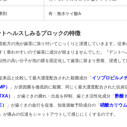
磨剤
有：無水ケイ酸A
ントヘルスしみるブロックの特徴
着処方の泡が歯茎に張り付いてじっくりと浸透していきます。従来
すく垂れやすいので歯茎に成分が留まりませんでした。『デントヘ
粘性の高い分子が泡の膜を固定化して歯茎に留まり密着、浸透して
従来品と比較して最大濃度配合された殺菌成分「
イソプロピルメ
MP）
」が原因菌を徹底的に殺菌、同じく最大濃度配合された抗炎
TXA）
」が歯ぐきの腫れ・出血を抑制、歯ぐき活性化成分「
酢酸
E）
」が歯ぐきの血行を促進、知覚過敏予防成分の「
硝酸カリウ
」が痛みの伝達をシャットアウトして感じにくくするのです。