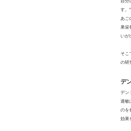
自分
す。
あご
果栄
いが
そこ
の研
デ
デン
過敏
のを
効果