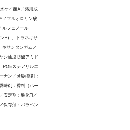
水ケイ酸A／薬用成
モノフルオロリン酸
チルフェノール
ミンE）、トラネキサ
、キサンタンガム／
、ヤシ油脂肪酸アミド
、POEステアリルエ
ーナン／pH調整剤：
／香味剤：香料（ハー
／安定剤：酸化Ti／
ル／保存剤：パラベン