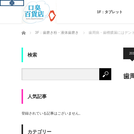
1F：タブレット
ホーム
3F：歯磨き粉・液体歯磨き
歯周病・歯槽膿漏にはデン
201
検索
歯
人気記事
登録されている記事はございません。
カテゴリー