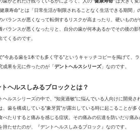
の歯がどれだけ残っているかによって、人の
”健康寿命”
は大きく変
”健康寿命”とは「日常生活が制限されることなく生活できる期間」
のバランスが悪くなって転倒するリスクが高まったり、硬いものが
養バランスが悪くなったりと、自分の歯が何本あるかでその後の影
出てくるのです。
で”今ある歯を1本でも多く守る”というキャッチコピーを掲げて、
究成果を元に作ったのが「
デントヘルスシリーズ
」なのです。
ントヘルスしみるブロックとは？
トヘルスシリーズの中で、”知覚過敏”に悩んでいる人向けに開発さ
は、歯を構成している”象牙質”が露出している時に起こることが多
食べたりすると痛みを感じる症状。その痛みの伝達を防いだり痛み
を持たせたのが、『デントヘルスしみるブロック』なのです。