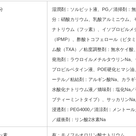
分
湿潤剤：ソルビット液、PG／清掃剤：無
分：硝酸カリウム、乳酸アルミニウム、
ナトリウム（フッ素）、イソプロピルメ
（IPMP）、酢酸トコフェロール（ビタ
ム酸（TXA）／粘度調整剤：無水ケイ酸
発泡剤：ラウロイルメチルタウリンNa
プロピルベタイン液、POE硬化ヒマシ油
ーテル／粘結剤：アルギン酸Na、カラギ
水酸化ナトリウム液／矯味剤：塩化Na
ブティーミントタイプ）、サッカリンNa
浸透剤：PEG4000／清涼剤：メントー
／緩衝剤：リン酸2水素Na
ッ素
有：モノフルオロリン酸ナトリウム