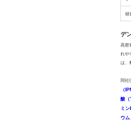
研
デ
高密
れや
は、
同社
（IP
酸（
ミン
ウム