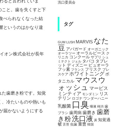
わると言われていま
洗口委員会
のこと。歯を失くすと下
食べられなくなった結
タグ
響というのはかなり違
なた
MARVIS
GUM
LUSH
豆
アパガード
オーガニック
オーラルピース
ライオン株式会社が長年
オーラツー
ク
コンクール
リニカ
サプリ
シュ
タブレ
タバコ
ミテクト
ジェル
ット
ピュオーラ
ディズニー
フリスク
フッ素
ブレ
フランス
ホワイトニング
ボ
スケア
マウスウ
タニカル
ォッシュ
マービス
れた歯磨き粉です。知覚
ミンティア
リス
モンダミン
テリン
ロゴナ
ワンダーハニー
く、冷たいものや熱いも
口臭
乳酸菌
歯
唾液
柿渋
が届かないようにする
歯磨
歯磨き
歯周病
ブラシ
洗口液
き粉
知覚過
炭
敏
重曹
虫歯
舌苔
韓国