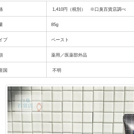
格
1,410円（税別） ※口臭百貨店調べ
量
85g
イプ
ペースト
類
薬用／医薬部外品
産国
不明