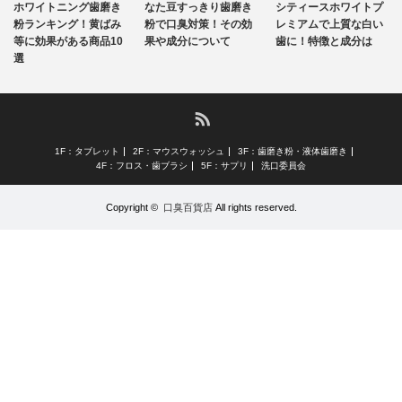
磨き
磨き
磨き
ホワイトニング歯磨き
なた豆すっきり歯磨き
シティースホワイトプ
粉ランキング！黄ばみ
粉で口臭対策！その効
レミアムで上質な白い
等に効果がある商品10
果や成分について
歯に！特徴と成分は
選
RSS
1F：タブレット
2F：マウスウォッシュ
3F：歯磨き粉・液体歯磨き
4F：フロス・歯ブラシ
5F：サプリ
洗口委員会
Copyright ©
口臭百貨店
All rights reserved.