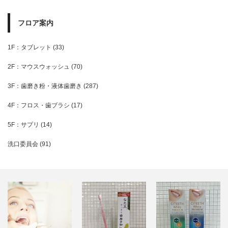
フロア案内
1F：タブレット
(33)
2F：マウスウォッシュ
(70)
3F：歯磨き粉・液体歯磨き
(287)
4F：フロス・歯ブラシ
(17)
5F：サプリ
(14)
洗口委員会
(91)