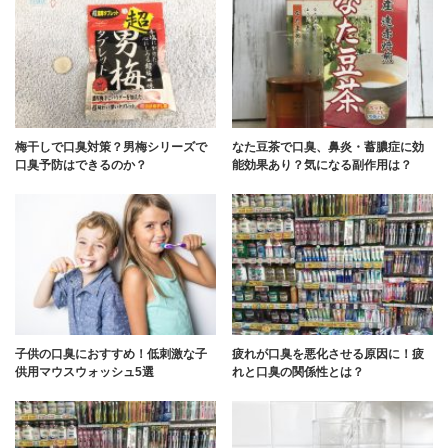
梅干しで口臭対策？男梅シリーズで
なた豆茶で口臭、鼻炎・蓄膿症に効
口臭予防はできるのか？
能効果あり？気になる副作用は？
子供の口臭におすすめ！低刺激な子
疲れが口臭を悪化させる原因に！疲
供用マウスウォッシュ5選
れと口臭の関係性とは？