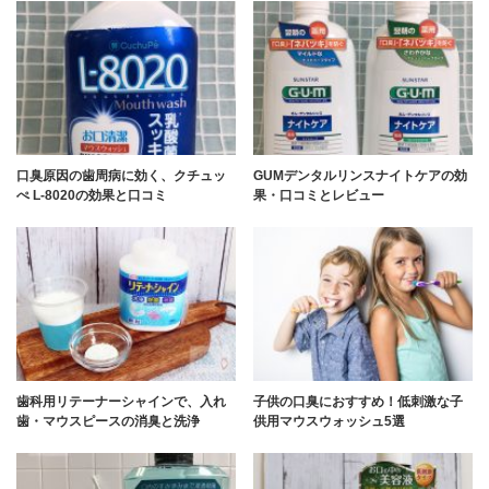
口臭原因の歯周病に効く、クチュッ
GUMデンタルリンスナイトケアの効
ぺ L-8020の効果と口コミ
果・口コミとレビュー
歯科用リテーナーシャインで、入れ
子供の口臭におすすめ！低刺激な子
歯・マウスピースの消臭と洗浄
供用マウスウォッシュ5選