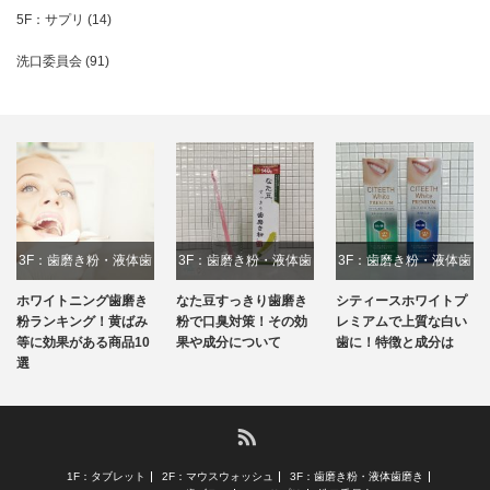
5F：サプリ
(14)
洗口委員会
(91)
3F：歯磨き粉・液体歯
3F：歯磨き粉・液体歯
3F：歯磨き粉・液体歯
磨き
磨き
磨き
ホワイトニング歯磨き
なた豆すっきり歯磨き
シティースホワイトプ
粉ランキング！黄ばみ
粉で口臭対策！その効
レミアムで上質な白い
等に効果がある商品10
果や成分について
歯に！特徴と成分は
選
RSS
1F：タブレット
2F：マウスウォッシュ
3F：歯磨き粉・液体歯磨き