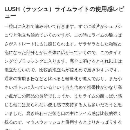
LUSH（ラッシュ）ライムライトの使用感レビ
ュー
一粒口に入れて噛み砕いて行きます。すぐに破片がシュワシ
ュワと泡立ち始めていくのですが、この時にライムの酸っぱ
さがストレートに舌に感じられます。ザラザラとした顆粒と
泡になった部分とが口全体に広がっていくので、このタイミ
ングでブラッシングに入ります。完全に溶けるとそれ以上は
泡立たないので、比較的泡立ちが控えめで磨きやすいです。
通常の歯磨き粉などと比べると軽量化が進んでおり、また小
さいボトルに入っているという点も含めて携帯性がかなり高
い点がこの商品の長所でしょうか。またライムの酸っぱい感
じも他には見られない使用感で支持する人も多いだろうと思
いました。磨き終わった後も口の中にライム感は比較的強く
残るので、マウスウォッシュと併用するとよりさっぱりする