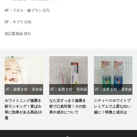
4F：フロス・歯ブラシ
(17)
5F：サプリ
(14)
洗口委員会
(91)
3F：歯磨き粉・液体歯
3F：歯磨き粉・液体歯
3F：歯磨き粉・液体歯
磨き
磨き
磨き
ホワイトニング歯磨き
なた豆すっきり歯磨き
シティースホワイトプ
粉ランキング！黄ばみ
粉で口臭対策！その効
レミアムで上質な白い
等に効果がある商品10
果や成分について
歯に！特徴と成分は
選