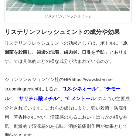
リステリンフレッシュミント
リステリンフレッシュミントの成分や効果
リステリンフレッシュミントの効果としては、ボトルに「
原
因菌を殺菌し、歯垢の沈着、歯肉炎、口臭を予防
」とありま
す。では具体的にどの様な成分が含まれているのか。
ジョンソン＆ジョンソン社のHP(https://www.listerine-
jp.com/ingredient)によると、”
1,8-シネオール
”、”
チモー
ル
”、”
サリチル酸メチル
”、”
ℓ-メントール
”
の４つが主要成
分とされています。これらの成分により、強い殺菌・防腐作
用、芳香性のにおい・清涼感のあるにおい・はっかの様な香
気、刺激的で清涼感のある味、消炎鎮痛剤作用が効果として
期待できます。