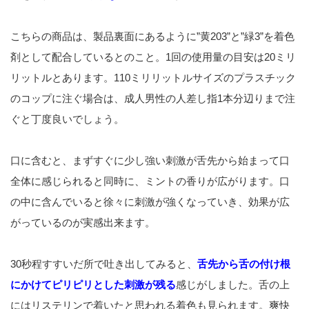
こちらの商品は、製品裏面にあるように”黄203”と”緑3”を着色
剤として配合しているとのこと。1回の使用量の目安は20ミリ
リットルとあります。110ミリリットルサイズのプラスチック
のコップに注ぐ場合は、成人男性の人差し指1本分辺りまで注
ぐと丁度良いでしょう。
口に含むと、まずすぐに少し強い刺激が舌先から始まって口
全体に感じられると同時に、ミントの香りが広がります。口
の中に含んでいると徐々に刺激が強くなっていき、効果が広
がっているのが実感出来ます。
30秒程すすいだ所で吐き出してみると、
舌先から舌の付け根
にかけてピリピリとした刺激が残る
感じがしました。舌の上
にはリステリンで着いたと思われる着色も見られます。爽快