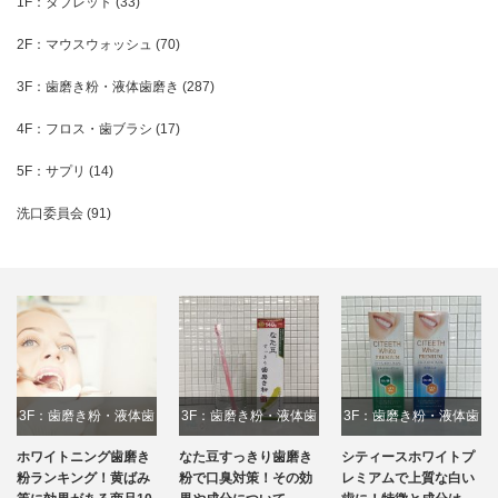
1F：タブレット
(33)
2F：マウスウォッシュ
(70)
3F：歯磨き粉・液体歯磨き
(287)
4F：フロス・歯ブラシ
(17)
5F：サプリ
(14)
洗口委員会
(91)
3F：歯磨き粉・液体歯
3F：歯磨き粉・液体歯
3F：歯磨き粉・液体歯
磨き
磨き
磨き
ホワイトニング歯磨き
なた豆すっきり歯磨き
シティースホワイトプ
粉ランキング！黄ばみ
粉で口臭対策！その効
レミアムで上質な白い