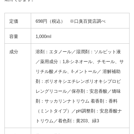
定価
698円（税込） ※口臭百貨店調べ
容量
1,000ml
成分
溶剤：エタノール／湿潤剤：ソルビット液
／薬用成分：1,8-シネオール、チモール、サ
リチル酸メチル、ℓ-メントール／ 溶解補助
剤：ポリオキシエチレンポリオキシプロピ
レングリコール／保存剤：安息香酸／矯味
剤：サッカリンナトリウム 着香剤：香料
（ミントタイプ）／pH調整剤：安息香酸ナ
トリウム／着色剤：黄203、緑3