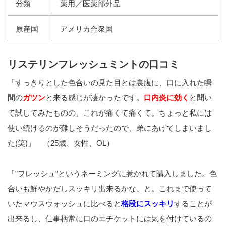
分類
薬用／医薬部外品
原産国
アメリカ合衆国
リステリンフレッシュミントの口コミ
「すっきりとした色合いの見た目とは裏腹に、口に入れた瞬
間の
ガツン
と来る感じが凄かったです。
口内炎に効く
と聞い
て試してみたものの、これが痛くて痛くて。ちょっと私には
使い続けるのが難しそうだったので、弟にあげてしまいまし
た(笑)」 （25歳、女性、OL）
「”フレッシュ”というネーミングに惹かれて購入しました。色
合いも鮮やかだしスッキリ出来るかな、と。これまで使って
いたマウスウォッシュに比べると
格段にスッキリ
することが
出来るし、仕事柄常に口のエチケットには気を付けているの