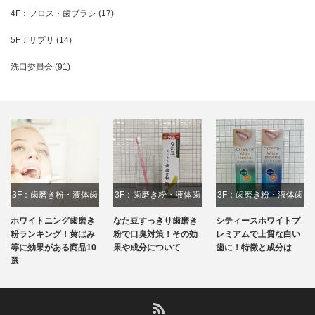
4F：フロス・歯ブラシ
(17)
5F：サプリ
(14)
洗口委員会
(91)
3F：歯磨き粉・液体歯
3F：歯磨き粉・液体歯
3F：歯磨き粉・液体歯
磨き
磨き
磨き
ホワイトニング歯磨き
なた豆すっきり歯磨き
シティースホワイトプ
粉ランキング！黄ばみ
粉で口臭対策！その効
レミアムで上質な白い
等に効果がある商品10
果や成分について
歯に！特徴と成分は
選
RSS