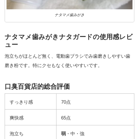
ナタマメ歯みがき
ナタマメ歯みがきナタガードの使用感レビ
ュー
泡立ちがほとんど無く、電動歯ブラシでみ歯磨きしやすい歯
磨き粉です。特にクセもなく使いやすいです。
口臭百貨店的総合評価
すっきり感
70点
爽快感
65点
泡立ち
弱
・中・強