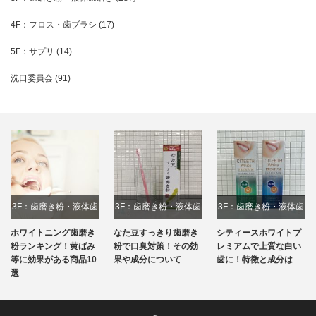
4F：フロス・歯ブラシ
(17)
5F：サプリ
(14)
洗口委員会
(91)
F：歯磨き粉・液体歯
3F：歯磨き粉・液体歯
3F：歯磨き粉・液体歯
2F
磨き
磨き
磨き
ワイトニング歯磨き
なた豆すっきり歯磨き
シティースホワイトプ
お口
ランキング！黄ばみ
粉で口臭対策！その効
レミアムで上質な白い
スケ
に効果がある商品10
果や成分について
歯に！特徴と成分は
ァム