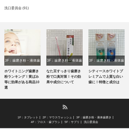
洗口委員会
(91)
3F：歯磨き粉・液体歯
3F：歯磨き粉・液体歯
3F：歯磨き粉・液体歯
磨き
磨き
磨き
ホワイトニング歯磨き
なた豆すっきり歯磨き
シティースホワイトプ
粉ランキング！黄ばみ
粉で口臭対策！その効
レミアムで上質な白い
等に効果がある商品10
果や成分について
歯に！特徴と成分は
選
RSS
1F：タブレット
2F：マウスウォッシュ
3F：歯磨き粉・液体歯磨き
4F：フロス・歯ブラシ
5F：サプリ
洗口委員会