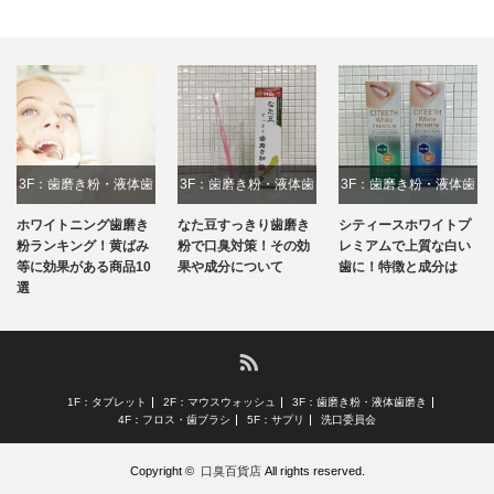
3F：歯磨き粉・液体歯
3F：歯磨き粉・液体歯
3F：歯磨き粉・液体歯
磨き
磨き
磨き
ホワイトニング歯磨き
なた豆すっきり歯磨き
シティースホワイトプ
粉ランキング！黄ばみ
粉で口臭対策！その効
レミアムで上質な白い
等に効果がある商品10
果や成分について
歯に！特徴と成分は
選
RSS
1F：タブレット
2F：マウスウォッシュ
3F：歯磨き粉・液体歯磨き
4F：フロス・歯ブラシ
5F：サプリ
洗口委員会
Copyright ©
口臭百貨店
All rights reserved.