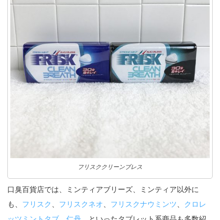
フリスククリーンブレス
口臭百貨店では、ミンティアブリーズ、ミンティア以外に
も、
フリスク
、
フリスクネオ
、
フリスクナウミンツ
、
クロレ
ッツミントタブ
、
仁丹
、といったタブレット系商品も多数紹