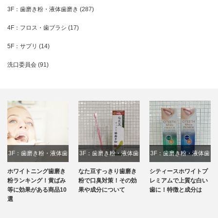
3F：歯磨き粉・液体歯磨き
(287)
4F：フロス・歯ブラシ
(17)
5F：サプリ
(14)
洗口委員会
(91)
：歯磨き粉・液体歯
3F：歯磨き粉・液体歯
3F：歯磨き粉・液体歯
2F：
磨き
磨き
磨き
イトニング歯磨き
なた豆すっきり歯磨き
シティースホワイトプ
お口
ンキング！黄ばみ
粉で口臭対策！その効
レミアムで上質な白い
スケ
効果がある商品10
果や成分について
歯に！特徴と成分は
ァム