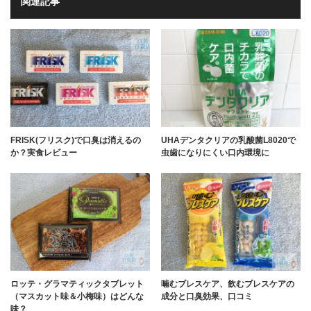
関連記事
FRISK(フリスク)で口臭は消えるの
UHAデンタクリアの乳酸菌L8020で
か？実食レビュー
虫歯になりにくい口内環境に
ロッテ・グラマティックタブレット
噛むブレスケア、飲むブレスケアの
（マスカット味＆小梅味）はどんな
成分と口臭効果、口コミ
味？