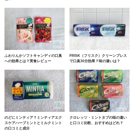
ふわりんかソフトキャンディの口臭
FRISK（フリスク）クリーンブレス
への効果とは？実食レビュー
で口臭30分効果？味の違いは？
のどにミンティア？ミンティアエク
クロレッツ・ミントタブの味の違い
スケアハーブミントとミルクミント
と口コミ比較、おすすめはどれ？
の口コミと成分