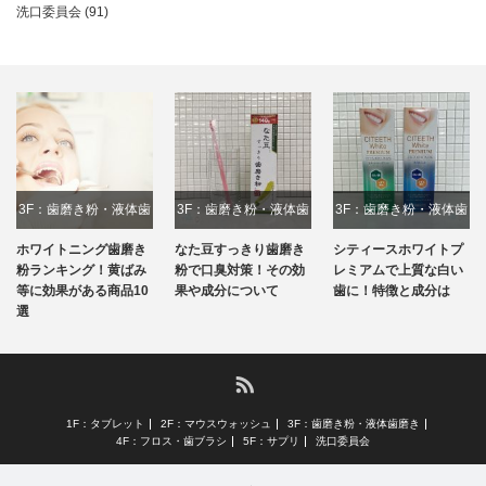
洗口委員会
(91)
3F：歯磨き粉・液体歯
3F：歯磨き粉・液体歯
3F：歯磨き粉・液体歯
磨き
磨き
磨き
ホワイトニング歯磨き
なた豆すっきり歯磨き
シティースホワイトプ
粉ランキング！黄ばみ
粉で口臭対策！その効
レミアムで上質な白い
等に効果がある商品10
果や成分について
歯に！特徴と成分は
選
RSS
1F：タブレット
2F：マウスウォッシュ
3F：歯磨き粉・液体歯磨き
4F：フロス・歯ブラシ
5F：サプリ
洗口委員会