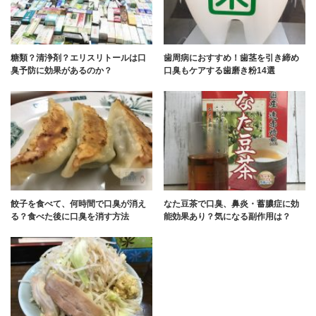
糖類？清浄剤？エリスリトールは口
歯周病におすすめ！歯茎を引き締め
臭予防に効果があるのか？
口臭もケアする歯磨き粉14選
餃子を食べて、何時間で口臭が消え
なた豆茶で口臭、鼻炎・蓄膿症に効
る？食べた後に口臭を消す方法
能効果あり？気になる副作用は？