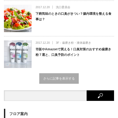
2017.12.20
洗口委員会
下痢気味のときの口臭がきつい？腸内環境を整える食
事は？
2017.12.20
3F：歯磨き粉・液体歯磨き
市販やAmazonで買える！口臭対策のおすすめ歯磨き
粉７選と、口臭予防のポイント
さらに記事を表示する
フロア案内