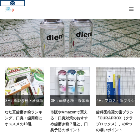
3F：歯磨き粉・液体歯
3F：歯磨き粉・液体歯
4F：フロス・歯ブラシ
磨き
磨き
なた豆歯磨き粉ランキ
市販やAmazonで買え
歯科医推奨の歯ブラシ
ング、口臭・歯周病に
る！口臭対策のおすす
「CURAPROX（クラ
オススメの10選
め歯磨き粉７選と、口
プロックス）」の6つ
臭予防のポイント
の凄いポイント