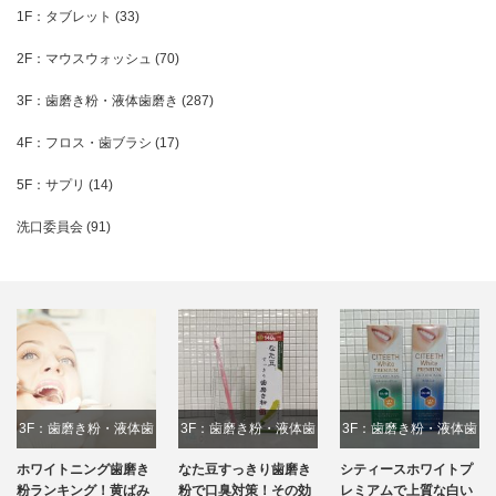
1F：タブレット
(33)
2F：マウスウォッシュ
(70)
3F：歯磨き粉・液体歯磨き
(287)
4F：フロス・歯ブラシ
(17)
5F：サプリ
(14)
洗口委員会
(91)
3F：歯磨き粉・液体歯
3F：歯磨き粉・液体歯
3F：歯磨き粉・液体歯
磨き
磨き
磨き
ホワイトニング歯磨き
なた豆すっきり歯磨き
シティースホワイトプ
粉ランキング！黄ばみ
粉で口臭対策！その効
レミアムで上質な白い