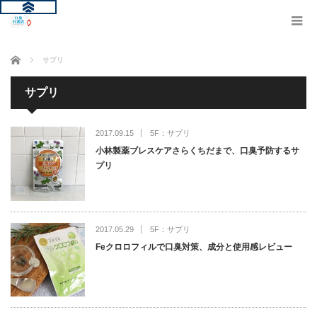
ホーム
サプリ
サプリ
2017.09.15
5F：サプリ
小林製薬ブレスケアさらくちだまで、口臭予防するサ
プリ
2017.05.29
5F：サプリ
Feクロロフィルで口臭対策、成分と使用感レビュー